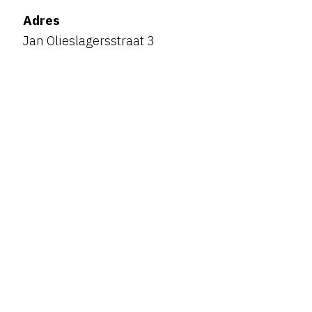
Adres
Jan Olieslagersstraat 3
5224 BD ’s-Hertogenbosch
Gratis parkeren