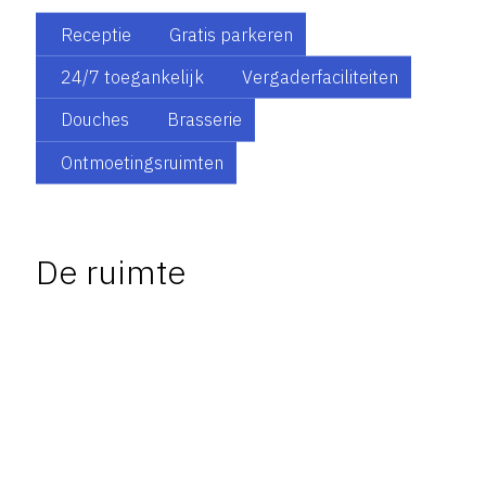
Receptie
Gratis parkeren
24/7 toegankelijk
Vergaderfaciliteiten
Douches
Brasserie
Ontmoetingsruimten
De ruimte