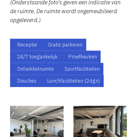
(Onderstaande foto's geven een indicatie van
de ruimte. De ruimte wordt ongemeubileerd
opgeleverd.)
Receptie
Gratis parkeren
24/7 toegankelijk
Proefkeuken
Ontwikkelruimte
Sportfaciliteiten
Douches
Lunchfaciliteiten (2dgn)