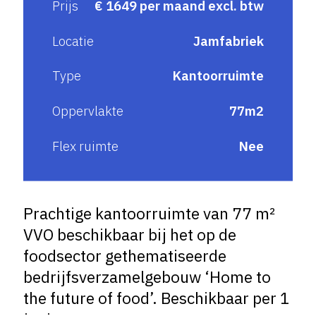
Prijs
€ 1649 per maand excl. btw
Locatie
Jamfabriek
Type
Kantoorruimte
Oppervlakte
77m2
Flex ruimte
Nee
Prachtige kantoorruimte van 77 m²
VVO beschikbaar bij het op de
foodsector gethematiseerde
bedrijfsverzamelgebouw ‘Home to
the future of food’. Beschikbaar per 1