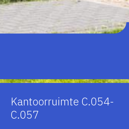
Kantoorruimte C.054-
C.057