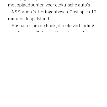
met oplaadpunten voor elektrische auto’s
– NS Station ’s-Hertogenbosch-Oost op ca 10
minuten loopafstand
– Bushaltes om de hoek, directe verbinding
naar Centraal Station ‘s-Hertogenbosch
Receptie
Gratis parkeren
24/7 toegankelijk
Vergaderfaciliteiten