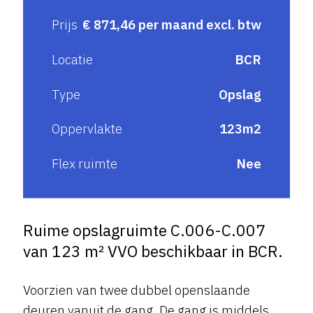
Prijs
€ 871,46 per maand excl. btw
Locatie
BCR
Type
Opslag
Oppervlakte
123m2
Flex ruimte
Nee
Ruime opslagruimte C.006-C.007
van 123 m² VVO beschikbaar in BCR.
Voorzien van twee dubbel openslaande
deuren vanuit de gang. De gang is middels